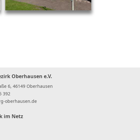
ezirk Oberhausen e.V.
raße 6, 46149 Oberhausen
5 392
rg-oberhausen
.
de
rk im Netz