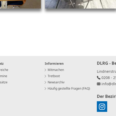
DLRG - B
atz
Informieren
eiche
Mitmachen
Lindnerst
rmine
Tretboot
0208 - 2
sätze
Newsarchiv
info
@
dl
Häufig gestellte Fragen (FAQ)
Der Bezi