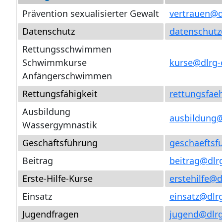
Prävention sexualisierter Gewalt
vertrauen
@
Datenschutz
datenschutz
Rettungsschwimmen
Schwimmkurse
kurse
@
dlrg
Anfängerschwimmen
Rettungsfähigkeit
rettungsfaeh
Ausbildung
ausbildung
Wassergymnastik
Geschäftsführung
geschaeftsf
Beitrag
beitrag
@
dlr
Erste-Hilfe-Kurse
erstehilfe
@
d
Einsatz
einsatz
@
dlr
Jugendfragen
jugend
@
dlr