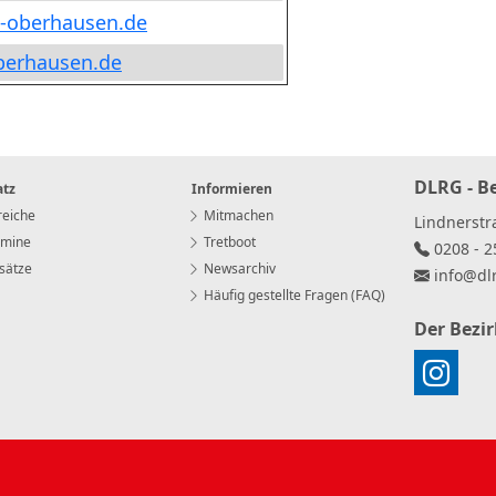
g-oberhausen
.
de
berhausen
.
de
DLRG - B
atz
Informieren
eiche
Mitmachen
Lindnerst
rmine
Tretboot
0208 - 2
sätze
Newsarchiv
info
@
dl
Häufig gestellte Fragen (FAQ)
Der Bezi