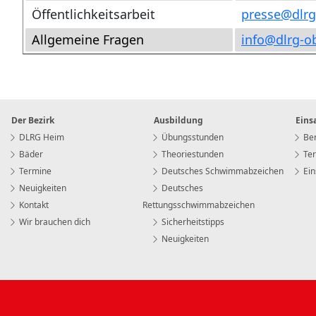
Öffentlichkeitsarbeit
presse
@
dlr
Allgemeine Fragen
info
@
dlrg-o
Der Bezirk
Ausbildung
Eins
DLRG Heim
Übungsstunden
Ber
Bäder
Theoriestunden
Te
Termine
Deutsches Schwimmabzeichen
Ein
Neuigkeiten
Deutsches
Kontakt
Rettungsschwimmabzeichen
Wir brauchen dich
Sicherheitstipps
Neuigkeiten