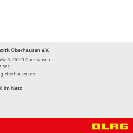
ezirk Oberhausen e.V.
raße 6, 46149 Oberhausen
5 392
rg-oberhausen
.
de
rk im Netz